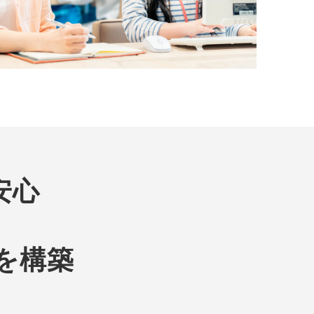
安心
           
を構築