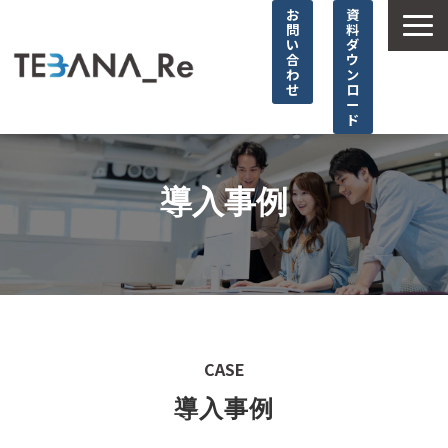
お
資
問
料
い
ダ
合
ウ
わ
ン
せ
ロ
ー
ド
TOP
選ばれる理由
導入事例
サービス詳細
導入事例
お役立ち情報
やっぱり！TEBANA_Re
CASE
よくあるご質問
導入事例