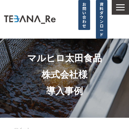
お
資
問
料
い
ダ
合
ウ
わ
ン
せ
ロ
ー
ド
TOP
選ばれる理由
マルヒロ太田食品
サービス詳細
株式会社様
導入事例
お役立ち情報
導入事例
やっぱり！TEBANA_Re
よくあるご質問