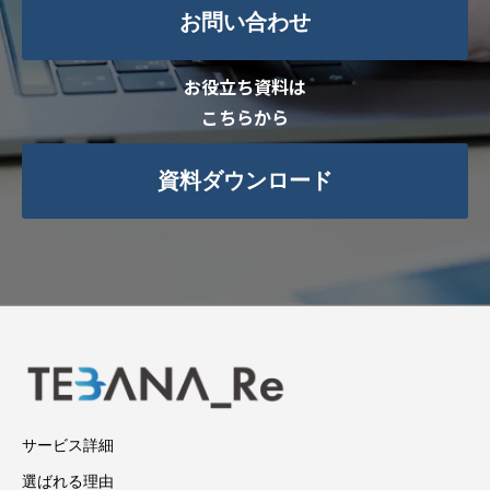
RELATION
関連記事
CONTACT
そろそろ経理業務を“
て
ばなれ
”してみません
か？
私たちにご相談ください
ご不明な点は