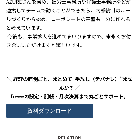
良かったと思っております。
経理代行を活用した事業拡大と
バックオフィス体制の強化
（小川様）
経理代行サービスという選択肢があると、
事
業拡大が非常に進めやすくなる
と感じています。親会社
であるわれわれも割けるリソースが限られているので、
できれば子会社には自立・自走してほしい。AZUREさん
のようにサポートしてくださる方がいるのは本当に心強
いです。
事業拡大を進めるにあたり、バックオフィスの懸念が
100あったとしたら、今は50くらいに消し飛んだと感じ
ています。