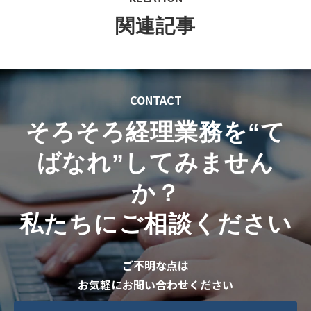
AZUREさんを含め、社労士事務所や弁護士事務所などが
連携してチームで動くことができたら、内部統制のルー
ルづくりから始め、コーポレートの基盤も十分に作れる
と考えています。
今後も、事業拡大を進めてまいりますので、末永くお付
き合いいただけますと嬉しいです。
＼ 経理の面倒ごと、まとめて“手放し（テバナレ）”ませ
んか？ ／
freeeの設定・記帳・月次決算まで丸ごとサポート。
資料ダウンロード