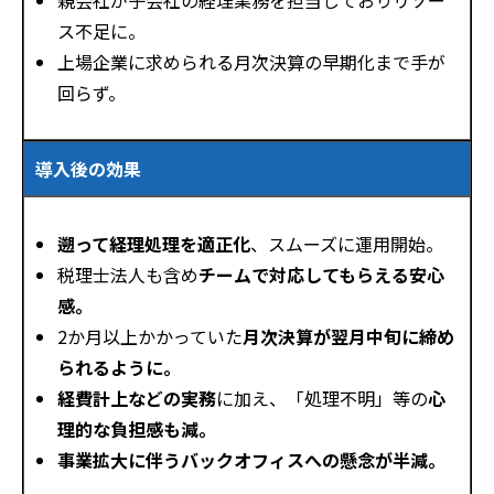
親会社が子会社の経理業務を担当しておりリソー
ス不足に。
上場企業に求められる月次決算の早期化まで手が
回らず。
導入後の効果
遡って経理処理を適正化
、スムーズに運用開始。
税理士法人も含め
チームで対応してもらえる安心
感。
2か月以上かかっていた
月次決算が翌月中旬に締め
られるように。
経費計上などの実務
に加え、「処理不明」等の
心
理的な負担感も減。
事業拡大に伴うバックオフィスへの懸念が半減。