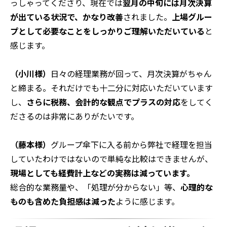
（西野様）
導入以前は月次決算までなかなか手が回って
おらず、例えば4月の月次決算が6月、7月に出る…とい
う状況でした。
そのあたりも「当然、毎月の数字は必要ですよね」とお
っしゃってくださり、現在では
翌月の中旬には月次決算
が出ている状況で、かなり改善
されました。
上場グルー
プとして必要なことをしっかりご理解いただいている
と
感じます。
（小川様）
日々の経理業務が回って、月次決算がちゃん
と締まる。それだけでも十二分に対応いただいています