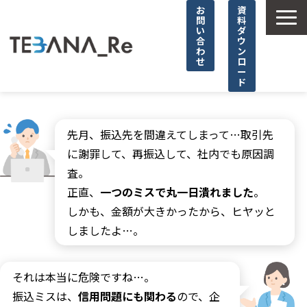
お
資
問
料
い
ダ
合
ウ
わ
ン
せ
ロ
ー
ド
TOP
選ばれる理由
先月、振込先を間違えてしまって…取引先
に謝罪して、再振込して、社内でも原因調
サービス詳細
査。
導入事例
正直、
一つのミスで丸一日潰れました
。
お役立ち情報
しかも、金額が大きかったから、ヒヤッと
やっぱり！TEBANA_Re
しましたよ…。
よくあるご質問
それは本当に危険ですね…。
振込ミスは、
信用問題にも関わる
ので、企