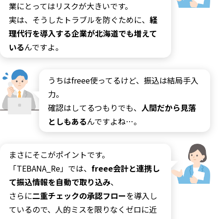
業にとってはリスクが大きいです。
実は、そうしたトラブルを防ぐために、
経
理代行を導入する企業が北海道でも増えて
いる
んですよ。
うちは
freee
使ってるけど、振込は結局手入
力。
確認はしてるつもりでも、
人間だから見落
としもある
んですよね…。
まさにそこがポイントです。
「
TEBANA_Re
」では、
freee
会計と連携し
て振込情報を自動で取り込み
、
さらに
二重チェックの承認フロー
を導入し
ているので、人的ミスを限りなくゼロに近