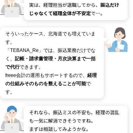
実は、経理担当が退職してから、
振込だけ
じゃなくて経理全体が不安定
で…。
そういったケース、北海道でも増えていま
す。
「
TEBANA_Re
」では、振込業務だけでな
く、
記帳・請求書管理・月次決算まで一括
で代行
できます。
freee会計の運用もサポートするので、
経理
の仕組みそのものを整えることが可能
で
す。
それなら、振込ミスの不安も、経理の混乱
も一気に解消できそうですね。
まずは相談してみようかな。